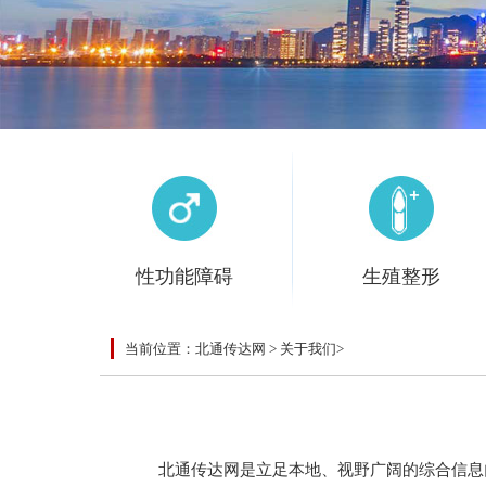
性功能障碍
生殖整形
性功能障碍
生殖整形
当前位置：
北通传达网
>
关于我们
>
早泄
阳痿
射精障碍
包皮
包茎
隐睾
北通传达网是立足本地、视野广阔的综合信息