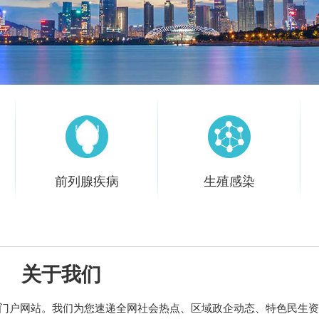
前列腺疾病
生殖感染
前列腺疾病
生殖感染
前列腺炎
前列腺肥大
前列腺
龟头炎
尿道炎
睾丸炎
附睾
精
关于我们
增生
前列腺痛
前列腺囊肿
前
炎
精囊炎
膀胱炎
列腺钙化
门户网站。我们为您速递全网社会热点、区域政企动态、特色民生资