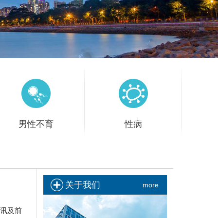
男性不育
性病
男性不育
性病
液异常
死精症
少精症
无精
梅毒
尖锐湿疣
淋病
生殖器疱
关于我们
more
症
弱精症
精索静脉曲张
疹
讯及前