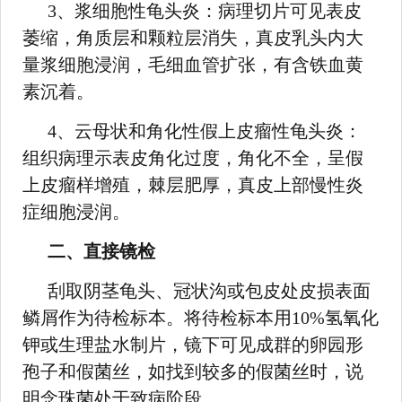
3、浆细胞性龟头炎：病理切片可见表皮
萎缩，角质层和颗粒层消失，真皮乳头内大
量浆细胞浸润，毛细血管扩张，有含铁血黄
素沉着。
4、云母状和角化性假上皮瘤性龟头炎：
组织病理示表皮角化过度，角化不全，呈假
上皮瘤样增殖，棘层肥厚，真皮上部慢性炎
症细胞浸润。
二、直接镜检
刮取阴茎龟头、冠状沟或包皮处皮损表面
鳞屑作为待检标本。将待检标本用10%氢氧化
钾或生理盐水制片，镜下可见成群的卵园形
孢子和假菌丝，如找到较多的假菌丝时，说
明念珠菌处于致病阶段。