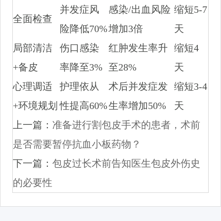
并发症风
感染/出血风险
缩短5-7
全面检查
险降低70%
增加3倍
天
局部清洁
伤口感染
红肿发生率升
缩短4
+备皮
率降至3%
至28%
天
心理调适
护理依从
术后并发症发
缩短3-4
+环境规划
性提高60%
生率增加50%
天
上一篇：
准备进行割包皮手术的患者，术前
是否需要暂停抗血小板药物？
下一篇：
包皮过长术前告知医生包皮外伤史
的必要性