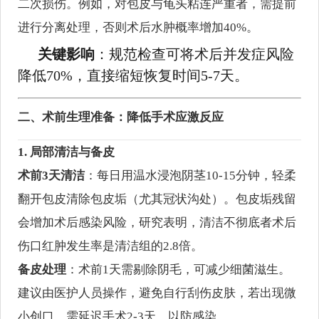
二次损伤。例如，对包皮与龟头粘连严重者，需提前
进行分离处理，否则术后水肿概率增加40%。
关键影响
：规范检查可将术后并发症风险
降低70%，直接缩短恢复时间5-7天。
二、术前生理准备：降低手术应激反应
1. 局部清洁与备皮
术前3天清洁
：每日用温水浸泡阴茎10-15分钟，轻柔
翻开包皮清除包皮垢（尤其冠状沟处）。包皮垢残留
会增加术后感染风险，研究表明，清洁不彻底者术后
伤口红肿发生率是清洁组的2.8倍。
备皮处理
：术前1天需剔除阴毛，可减少细菌滋生。
建议由医护人员操作，避免自行刮伤皮肤，若出现微
小创口，需延迟手术2-3天，以防感染。