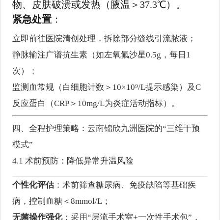
物、皮肤破溃或发热（腋温＞37.3℃）。
紧急处置
：
立即前往医院清创处理，拆除部分缝线引流脓液；
静脉输注广谱抗生素（如左氧氟沙星0.5g，每日1
次）；
监测血常规（白细胞计数＞10×10⁹/L提示感染）及C
反应蛋白（CRP＞10mg/L为炎症活动指标）。
四、全程护理策略：云南锦欣九洲医院的“三维干预
模式”
4.1 术前预防：降低异常升温风险
个性化评估
：术前筛查糖尿病、免疫缺陷等基础疾
病，控制血糖＜8mmol/L；
无菌操作强化
：采用“层流手术室+一次性手术包”，