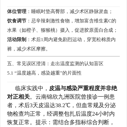
体位管理
：睡眠时垫高臀部，减少术区静脉淤血；
饮食调节
：忌辛辣刺激性食物，增加富含维生素C的
水果（如橙子、猕猴桃）摄入，促进胶原蛋白合成；
活动限制
：术后1周内避免剧烈运动，穿宽松棉质内
裤，减少术区摩擦。
五、常见误区澄清：走出温度监测的认知盲区
5.1 “温度越高，感染越重”的片面性
临床实践中，
皮温与感染严重程度并非绝
对正相关
。云南锦欣九洲医院曾接诊一例患
者，术后3天皮温达38.2℃，但血常规及分泌
物检查均正常，经调整包扎后温度24小时内
恢复正常。提示：需结合多指标综合判断，