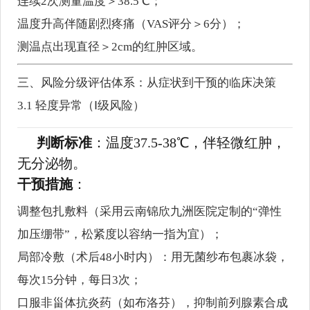
连续2次测量温度＞38.5℃；
温度升高伴随剧烈疼痛（VAS评分＞6分）；
测温点出现直径＞2cm的红肿区域。
三、风险分级评估体系：从症状到干预的临床决策
3.1 轻度异常（Ⅰ级风险）
判断标准
：温度37.5-38℃，伴轻微红肿，
无分泌物。
干预措施
：
调整包扎敷料（采用云南锦欣九洲医院定制的“弹性
加压绷带”，松紧度以容纳一指为宜）；
局部冷敷（术后48小时内）：用无菌纱布包裹冰袋，
每次15分钟，每日3次；
口服非甾体抗炎药（如布洛芬），抑制前列腺素合成