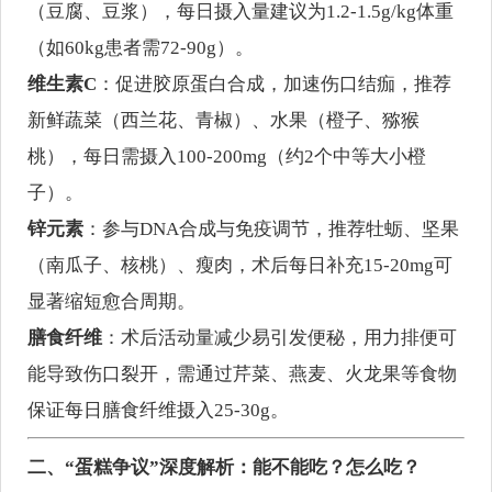
（豆腐、豆浆），每日摄入量建议为1.2-1.5g/kg体重
（如60kg患者需72-90g）。
维生素C
：促进胶原蛋白合成，加速伤口结痂，推荐
新鲜蔬菜（西兰花、青椒）、水果（橙子、猕猴
桃），每日需摄入100-200mg（约2个中等大小橙
子）。
锌元素
：参与DNA合成与免疫调节，推荐牡蛎、坚果
（南瓜子、核桃）、瘦肉，术后每日补充15-20mg可
显著缩短愈合周期。
膳食纤维
：术后活动量减少易引发便秘，用力排便可
能导致伤口裂开，需通过芹菜、燕麦、火龙果等食物
保证每日膳食纤维摄入25-30g。
二、“蛋糕争议”深度解析：能不能吃？怎么吃？