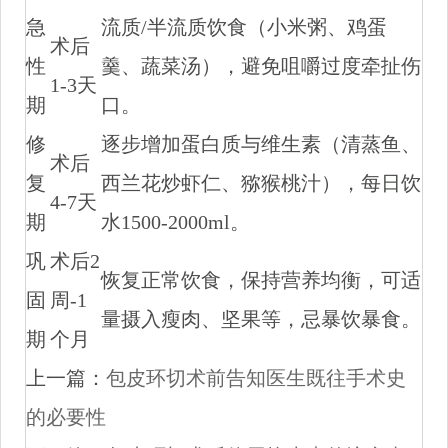
急
流质/半流质饮食（小米粥、鸡蛋
术后
性
羹、蔬菜汤），避免咀嚼过度牵扯伤
1-3天
期
口。
修
逐步增加蛋白质与维生素（清蒸鱼、
术后
复
西兰花炒虾仁、猕猴桃汁），每日饮
4-7天
期
水1500-2000ml。
巩
术后2
恢复正常饮食，保持营养均衡，可适
固
周-1
量摄入瘦肉、坚果等，忌暴饮暴食。
期
个月
上一篇：
包皮环切术前告知医生既往手术史
的必要性