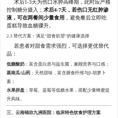
术后1-3天为伤口水肿高峰期，此时应严格
控制糖分摄入；
术后4-7天，若伤口无红肿渗
液，可在两餐间少量食用
，避免餐后立即吃
蛋糕导致血糖骤升。
2.3 替代方案：满足“甜食欲望”的健康选择
若患者对甜食需求强烈，可选择更优替代
品：
低糖酸奶
：富含蛋白质与益生菌，兼顾营养与口感；
蒸南瓜/山药
：天然甜味，富含膳食纤维与β-胡萝卜
素；
水果拼盘
：草莓、蓝莓等低糖水果，搭配少量蜂蜜提
升风味。
三、云南锦欣九洲医院：临床特色饮食护理方案