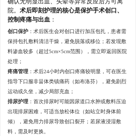
确认无明显出血、头晕等异常反应后方可离
院。
术后即刻护理的核心是保护手术创口、
控制疼痛与出血
：
创口保护
：术后医生会对创口进行加压包扎，患者需
保持包扎敷料清洁干燥，避免脱落或移位；若发现敷
料渗血较多（超过5cm×5cm范围），需立即返回医院
处理；
疼痛管理
：术后24小时内创口疼痛较明显，可在医生
指导下口服非甾体类镇痛药（如布洛芬），避免剧烈
运动或久坐，减少局部充血；
排尿护理
：首次排尿时可能因尿道口水肿或敷料压迫
出现排尿困难，可适当放松体位（如站立时身体前
倾），避免用力排尿导致创口裂开；若尿液浸湿敷
料，需及时更换。