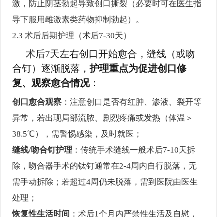
激，防止阴茎勃起导致创口撕裂（必要时可在医生指
导下服用雌激素类药物抑制勃起）。
2.3 术后后期护理（术后7-30天）
术后7天左右创口开始愈合，缝线（或吻
合钉）逐渐脱落，
护理重点为促进创口修
复、观察愈合情况
：
创口愈合观察
：注意创口是否有红肿、渗液、裂开等
异常，若出现局部流脓、剧烈疼痛或发热（体温＞
38.5℃），需警惕感染，及时就医；
缝线/吻合钉护理
：传统手术缝线一般术后7-10天拆
除，吻合器手术的钛钉通常在2-4周内自行脱落，无
需手动拆除；若超过4周仍未脱落，需到医院由医生
处理；
恢复性生活时间
：术后1个月内严禁性生活及自慰，