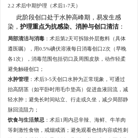
2.2 术后中期护理（术后1-7天）
此阶段创口处于水肿高峰期，易发生感
染，
护理重点为抗感染、消肿与创口清洁
：
局部清洁与消毒
：术后第2天可拆除外层敷料（具体
遵医嘱），用0.5%碘伏溶液每日消毒创口2次（早晚
各1次），消毒范围包括切口及周围皮肤，动作轻柔
避免触碰创口；
水肿管理
：术后3-5天创口水肿为正常现象，可通过
抬高阴茎（如平卧时用毛巾垫高）促进血液回流，减
轻水肿；避免长时间站立、行走或久坐，减少局部静
脉回流阻力；
饮食与生活禁忌
：术后1周内忌辛辣、海鲜、牛羊肉
等刺激性食物，戒烟戒酒；避免观看色情内容或性刺