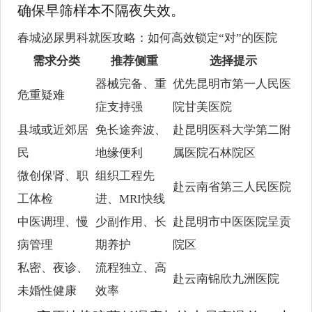
确保早筛样本不隔夜失效。
春城泌尿男科就医攻略：如何高效锁定“对”的医院
需求分类
推荐侧重
选择提示
器械完备、重
优先昆明市第一人民医
危重疑难
症支持强
院甘美医院
县域或近郊居
免长途奔波、
赴昆明医科大学第二附
民
地缘便利
属医院石林院区
微创保肾、职
组织工程先
赴云南省第三人民医院
工体检
进、MRI快线
中医调理、慢
少副作用、长
赴昆明市中医医院呈贡
病管理
期养护
院区
私密、夜诊、
流程独立、高
赴云南锦欣九洲医院
未婚性健康
效率