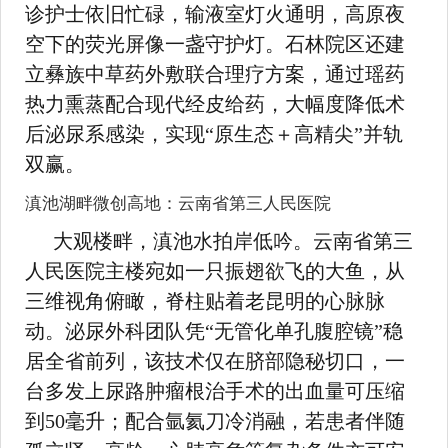
诊护士依旧忙碌，输液室灯火通明，高原夜
空下的荧光屏像一盏守护灯。石林院区还建
立彝族中草药外敷联合理疗方案，通过瑶药
热力熏蒸配合现代经皮给药，大幅度降低术
后泌尿系感染，实现“原生态＋高精尖”并轨
双赢。
滇池湖畔微创高地：云南省第三人民医院
大观楼畔，滇池水拍岸低吟。云南省第三
人民医院主楼宛如一只振翅欲飞的大鱼，从
三维视角俯瞰，脊柱贴着老昆明的心脉脉
动。泌尿外科团队凭“无管化单孔腹腔镜”稳
居全省前列，该技术仅在脐部隐秘切口，一
台多发上尿路肿瘤根治手术的出血量可压缩
到50毫升；配合氩氦刀冷消融，若患者伴随