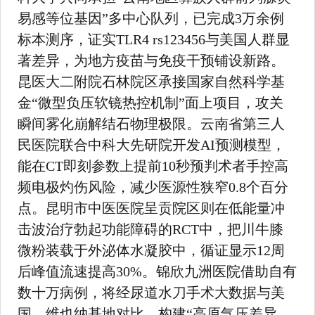
易感等位基因”多中心队列，已完成3万余例
标本测序，证实TLR4 rs123456与美国人群显
著差异，为地方疫苗与免疫干预铺设新路。
昆医大二附院石林院区承接国家自然科学基
金“微型负压软镜热控机制”面上项目，攻关
瞬间雾化崩解结石物理极限。云南省第三人
民医院联合中科大先研院开发AI预测模型，
能在CT即刻参数上提前10秒预判术者手控高
频电极灼伤风险，减少医源性狭窄0.8个百分
点。昆明市中医医院呈贡院区则在低能量冲
击波治疗勃起功能障碍的RCT中，把川牛膝
微粉装载于外泌体水凝胶中，循证显示12周
后峰值流速提高30%。锦欣九洲医院借助自有
数十万病例，将经尿道水刀手术大数据与美
国、维也纳基地对比，构建“高原气压差异—