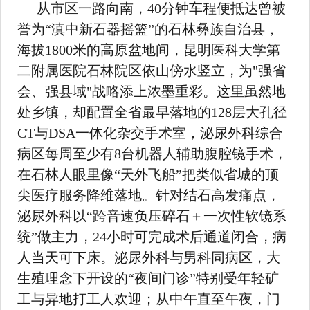
从市区一路向南，40分钟车程便抵达曾被
誉为“滇中新石器摇篮”的石林彝族自治县，
海拔1800米的高原盆地间，昆明医科大学第
二附属医院石林院区依山傍水竖立，为"强省
会、强县域"战略添上浓墨重彩。这里虽然地
处乡镇，却配置全省最早落地的128层大孔径
CT与DSA一体化杂交手术室，泌尿外科综合
病区每周至少有8台机器人辅助腹腔镜手术，
在石林人眼里像“天外飞船”把类似省城的顶
尖医疗服务降维落地。针对结石高发痛点，
泌尿外科以“跨音速负压碎石＋一次性软镜系
统”做主力，24小时可完成术后通道闭合，病
人当天可下床。泌尿外科与男科同病区，大
生殖理念下开设的“夜间门诊”特别受年轻矿
工与异地打工人欢迎；从中午直至午夜，门