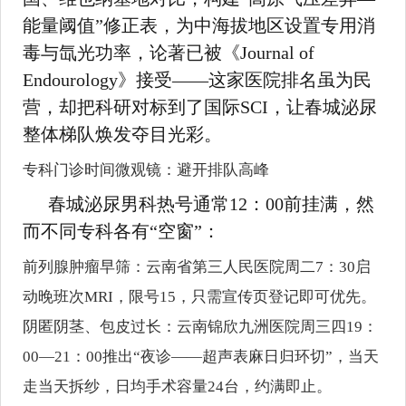
能量阈值”修正表，为中海拔地区设置专用消
毒与氙光功率，论著已被《Journal of
Endourology》接受——这家医院排名虽为民
营，却把科研对标到了国际SCI，让春城泌尿
整体梯队焕发夺目光彩。
专科门诊时间微观镜：避开排队高峰
春城泌尿男科热号通常12：00前挂满，然
而不同专科各有“空窗”：
前列腺肿瘤早筛：云南省第三人民医院周二7：30启
动晚班次MRI，限号15，只需宣传页登记即可优先。
阴匿阴茎、包皮过长：云南锦欣九洲医院周三四19：
00—21：00推出“夜诊——超声表麻日归环切”，当天
走当天拆纱，日均手术容量24台，约满即止。