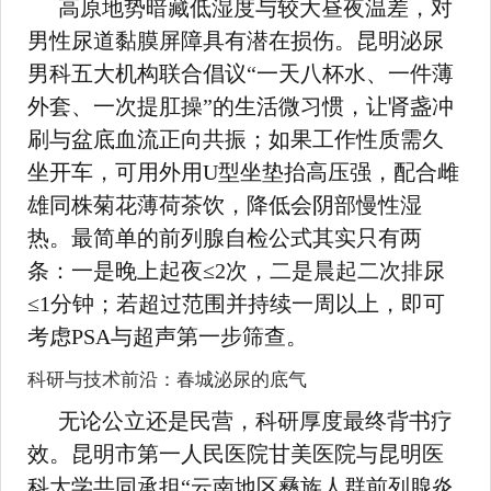
高原地势暗藏低湿度与较大昼夜温差，对
男性尿道黏膜屏障具有潜在损伤。昆明泌尿
男科五大机构联合倡议“一天八杯水、一件薄
外套、一次提肛操”的生活微习惯，让肾盏冲
刷与盆底血流正向共振；如果工作性质需久
坐开车，可用外用U型坐垫抬高压强，配合雌
雄同株菊花薄荷茶饮，降低会阴部慢性湿
热。最简单的前列腺自检公式其实只有两
条：一是晚上起夜≤2次，二是晨起二次排尿
≤1分钟；若超过范围并持续一周以上，即可
考虑PSA与超声第一步筛查。
科研与技术前沿：春城泌尿的底气
无论公立还是民营，科研厚度最终背书疗
效。昆明市第一人民医院甘美医院与昆明医
科大学共同承担“云南地区彝族人群前列腺炎