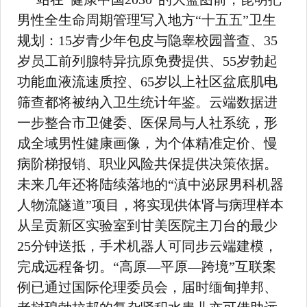
男性全生命周期管理写入地方“十五五”卫生
规划：15岁青少年包皮与隐睾校园普查、35
岁员工前列腺特异抗原免费提供、55岁勃起
功能血液流速质控、65岁以上社区盆底肌电
筛查都将被纳入卫生统计年鉴。云端数据进
一步整合市卫健委、医保局与人社系统，形
成全域男性健康画像，为个体精准定价、慢
病阶梯报销、职业风险共保提供决策依据。
未来几年还将陆续落地的“滇中泌尿男科机器
人物流隧道”项目，将实现供体肾与病理样本
从呈贡新区实验室到甘美医院主刀台的最少
25分钟送抵，手术机器人可同步云端建模，
完成远程备切。“高原—平原—跨境”互联案
例已通过国际伦理委员会，届时缅甸掸邦、