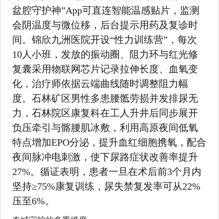
盆腔守护神”App可直连智能温感贴片，监测
会阴温度与微位移，后台提示用药及复诊时
间。锦欣九洲医院开设“性力训练营”，每次
10人小班，发放的振动圈、阻力环与红光修
复囊采用物联网芯片记录拉伸长度、血氧变
化，治疗师依据云端曲线随时调整阻力幅
度。石林矿区男性多患腰骶劳损并发排尿无
力，石林院区康复科在工人升井后同步展开
负压牵引与髂腰肌冰敷，利用高原夜间低氧
特点增加EPO分泌，提升血红细胞携氧，配合
夜间脉冲电刺激，使下尿路症状改善率提升
27%。循证表明，患者一旦在术后前3个月内
坚持≥75%康复训练，尿失禁复发率可从22%
压至6%。