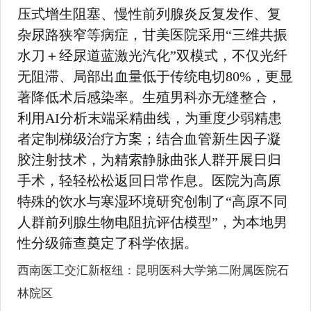
压式增生阻塞、慢性前列腺炎反复发作、复
杂尿路狭窄等病症，甘美医院采用“三维共振
水刀＋经尿道蓝激光汽化”双模式，不仅光纤
无阻滞、局部出血量低于传统电切80%，更显
著降低术后感染率。生殖男科亦无缝整合，
利用AI分析末端采精曲线，为重度少弱精患
者定制梯级治疗方案；结合血管新生因子凝
胶注射技术，为精索静脉曲张人群开展日归
手术，轻轻松松返回日常作息。医院为高原
特殊的饮水与寒湿环境研究创制了“高原不同
人群前列腺生物电阻抗评估模型”，为本地男
性分级筛查奠定了科学依据。
西南医工交汇新枢纽：昆明医科大学第二附属医院石
林院区