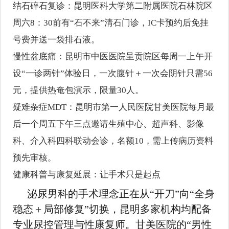
结石碎石复诊：昆明医科大学第二附属医院石林院区
周六8：30前有“石不来”清石门诊，IC卡预约后免挂
号费并送一袋排石液。
慢性盆底痛：昆明市中医医院呈贡院区每周一上午开
设“一诊两针”体验日，一次腹针＋一次会阴针只需56
元，提供热奄包演示，限量30人。
疑难杂症MDT：昆明市第一人民医院甘美医院每月最
后一个周五下午三点邀请生殖中心、超声科、影像
科、介入科四科联动会诊，名额10，需上传病历资料
预先审核。
健康科普与康复延展：让手术只是起点
泌尿男科的手术理念正在从“开刀”向“全身
稳态＋局部修复”切换，昆明多家机构均配备
专业尿控管理与性康复师。甘美医院的“男性