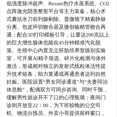
低强度脉冲超声、Rezum热疗水蒸系统、CO2
点阵激光阴茎整形平台等主力装备，核心术
式囊括水刀前列腺剜除、显微镜下精索静脉
分离、包皮环切吻合器及微创输精管吻合再
通；配合3D打印模板引导，让重达200克以上
的巨大增生腺体也能在45分钟精准汽化脱
落。生殖中心内置无尘胚胎培养室级别实验
室，可开展AI精子筛选、碎片化检测与体外
激活，形成相对独立的发射式线粒体活性提
升技术链条，助力复通或再通患者达到自然
妊娠。医院设置“男女同诊通道”与“夫妻同治
休息舱”，配偶双方可同步咨询、同时干预，
缓解男性就诊开不了口的心理瓶颈；夜间门
诊则开放至22：00，为下班较晚的公交司
机、物流分拣员、外卖小哥提供留样窗口，