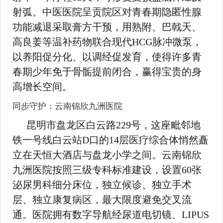
射弧。中医医院呈贡院区对青春期隐匿性腺
功能减退采取膏方干预，用熟附、巴戟天、
高良姜等温补药物联合现代HCG脉冲微泵，
以养阳促分化、以调经促发育，使得许多青
春期少年免于骨骺提前闭合，赢得宝贵的身
高增长空间。
同步守护：云南锦欣九洲医院
昆明市盘龙区白云路229号，这座毗邻地
铁一号线白云站D口的14层医疗综合体悄然矗
立在天恒大酒店与盘龙小学之间。云南锦欣
九洲医院按照三级专科标准建设，设置60张
泌尿男科细分床位，独立候诊、独立手术
层、独立康复病区，最大限度避免交叉流
通。医院拥有数字导航经尿道电切镜、LIPUS