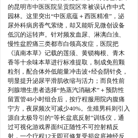
的昆明市中医医院呈贡院区常被误认作中式
园林。这里突出“中医底蕴＋西医精准”，泌
尿外科病房香气萦绕，却又能听见微创设备
低沉的运转声。针对频发血尿、淋漓白浊、
慢性盆腔痛三类都市白领高发症，医院把
《滇南本草》记载的莲须、黄锁梅根、青木
香等十余味本草进行标准提取，制成免煎颗
粒剂，配合体外低能量冲击波+经会阴针灸，
明显提升泌尿平滑肌收缩与活力；而良性前
列腺增生患者选择“热蒸汽消融术”＋预防性
留置管48小时组合后，按疗程服用院内腹痛
宁方，夜尿频次可减少40%。生殖男科则引入
源自太极导引的“等长盆底反射”训练仪，通
过可视化游戏界面纠正随性不可控射精反
射，一个疗程12天即可修复受损盆底神经反