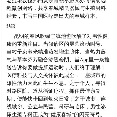
老挝琅勃拉邦的复杂肾积水患儿亦可借助远
程微创网络，共享春城精良器械与生殖男科
经验，书写中国医疗走出去的春城样本。
结语
昆明的春风吹绿了滇池也吹醒了对男性健
康的重新注目。当候诊区的屏幕滚动叫号、
当粒子束激光精准蒸发增生腺体、当热力蒸
气与草本芬芳融合渗透会阴、当App里一条推
送告诉你要做提肛运动时，人们终于理解：
医疗科技与人文关怀彼此成全，一座城市的
雄性活力因此而生生不息。之于个人，寻得
对路医院、遵从循证疗程、抓住最佳康复
期，便能快步回到烟火日常；之于城市，连
线城乡、公立与民营、科研与临床，男性泌
尿生殖专科正成为“健康春城”的闪亮符号。