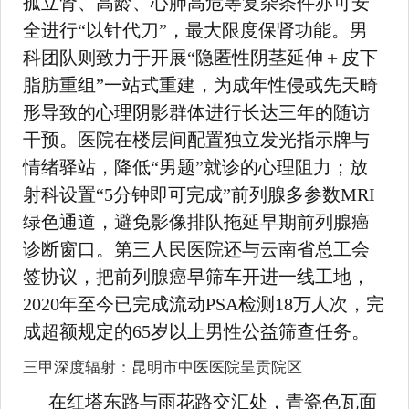
孤立肾、高龄、心肺高危等复杂条件亦可安
全进行“以针代刀”，最大限度保肾功能。男
科团队则致力于开展“隐匿性阴茎延伸＋皮下
脂肪重组”一站式重建，为成年性侵或先天畸
形导致的心理阴影群体进行长达三年的随访
干预。医院在楼层间配置独立发光指示牌与
情绪驿站，降低“男题”就诊的心理阻力；放
射科设置“5分钟即可完成”前列腺多参数MRI
绿色通道，避免影像排队拖延早期前列腺癌
诊断窗口。第三人民医院还与云南省总工会
签协议，把前列腺癌早筛车开进一线工地，
2020年至今已完成流动PSA检测18万人次，完
成超额规定的65岁以上男性公益筛查任务。
三甲深度辐射：昆明市中医医院呈贡院区
在红塔东路与雨花路交汇处，青瓷色瓦面