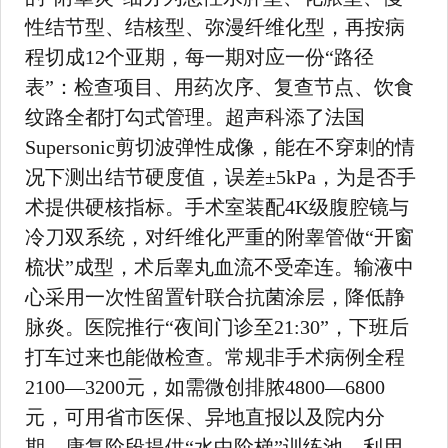
性结节型、结核型、弥漫纤维化型，再按病
程切成12个亚期，每一期对应一份“路径
表”：检查项目、用药次序、复查节点、饮食
纹路全都打勾式管理。超声科添了法国
Supersonic剪切波弹性成像，能在不穿刺的情
况下测出结节硬度值，误差±5kPa，为是否手
术提供硬核指标。手术室装配4K级腹腔镜与
冷刀双系统，对纤维化严重的附睾管做“开窗
梳状”成型，术后睾丸血流不受牵连。输液中
心采用一次性留置针联合抗菌涂层，降低静
脉炎。医院推行“夜间门诊至21:30”，下班后
打车过来也能做检查。常规非手术病例全程
2100—3200元，如需微创排脓4800—6800
元，可用省市医保、异地直报以及院内分
期。康复阶段提供“水中阶梯”训练池，利用