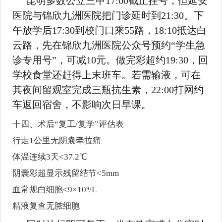
昆明多数公立三甲17:00截止挂号，但延安
医院与锦欣九洲医院把门诊延时到21:30。下
午放学后17:30到校门口乘55路，18:10抵达白
云路，先在锦欣九洲医院公众号预约“学生急
诊专用号”，可减10元。做完彩超约19:30，回
学校食堂还赶得上末班车。若需输液，可在
其夜间留观室完成三瓶抗生素，22:00打网约
车返回宿舍，不影响次日早课。
十四、术后“复工/复学”评估表
行走1公里无阴囊牵拉痛
体温连续3天<37.2℃
阴囊彩超显示残留结节<5mm
血常规白细胞<9×10⁹/L
精液复查无脓细胞