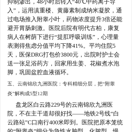
抑制渗出，48小时后转入“40℃中药离子导
入”，运用滇重楼、黄藤素制成纳米凝胶，通
过电场推入附睾小叶，药物浓度提升3倍还能
避开胃肠刺激。医院后院有明代古柏，康复
病人在树荫下进行“提肛呼吸训练”，心理量
表测得焦虑分值平均下降41%。平均住院5
天，医保DRG打包价3800元，出院时护士会
送一张足浴药方，回家用生姜、花椒煮水泡
脚，巩固盆腔血液循环。
五、云南锦欣九洲医院：专科精细分层，把“附睾
炎”解构成5型12期
盘龙区白云路229号的云南锦欣九洲医
院，不在主干道却很好找——地铁2号线“白
云路站”C口南行400米即到。医院把原本笼统
的“附睾炎”细分为急性水肿型、化脓型、慢