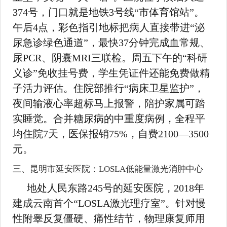
374号，门口就是地铁3号线“市体育馆站”。
午后4点，彩色指引地标把病人直接带进“泌
尿急诊绿色通道”，最快37分钟完成血常规、
尿PCR、阴囊MRI三联检。周五下午的“科研
义诊”免收挂号费，学生凭证件还能免费做精
子活力评估。住院部推行“病床卫星监护”，
夜间输液心率超标马上报警，陪护家属可踏
实睡觉。合并糖尿病的中重度病例，全程平
均住院7天，医保报销75%，自费2100—3500
元。
三、昆明市延安医院：LOSLA低能量激光消肿中心
地处人民东路245号的延安医院，2018年
建成云南首个“LOSLA激光理疗室”。针对慢
性附睾反复僵硬、痛性结节，物理康复师用