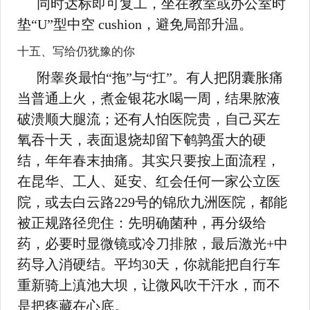
同时达标即可复工，坐在教室或办公室时
垫“U”型中空 cushion，避免局部升温。
十五、写给仍犹豫的你
附睾炎最怕“拖”与“扛”。有人把阴囊胀痛
当普通上火，煮金银花水喝一周，结果脓液
破溃顺大腿流；还有人怕医院贵，自己买左
氧吞十天，表面退烧却留下鹌鹑蛋大的硬
结，年年春末抽痛。其实只要按上面流程，
在昆华、工人、延安、红会任何一家公立医
院，或去白云路229号的锦欣九洲医院，都能
被正规路径兜住：先明确菌种，再分级给
药，必要时显微镜或冷刀排脓，最后激光+中
药导入消硬结。平均30天，你就能把自行车
重新骑上滇池大坝，让微风吹干汗水，而不
是把疼藏在心底。