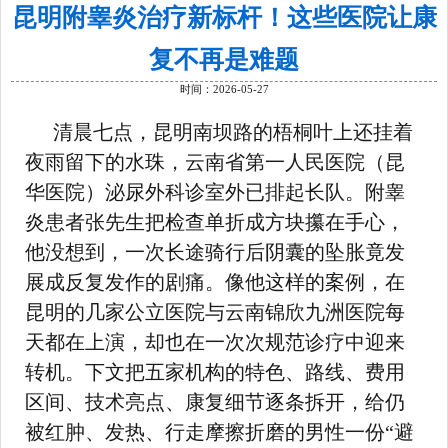
昆明附睾炎治疗新标杆！这些医院让康
复不再是难题
时间：2026-05-27
清晨七点，昆明南坝路的梧桐叶上还挂着
夜雨留下的水珠，云南省第一人民医院（昆
华医院）泌尿外科诊室外已排起长队。附睾
炎患者张先生把检查单折成方块攥在手心，
他没想到，一次长途骑行后阴囊的坠胀竟发
展成反复发作的剧痛。像他这样的案例，在
昆明的几家公立医院与云南锦欣九洲医院每
天都在上演，却也在一次次规范诊疗中迎来
转机。下文把五家机构的特色、路线、费用
区间、技术亮点、康复细节逐条拆开，给仍
被红肿、发热、行走摩擦折磨的男性一份“避