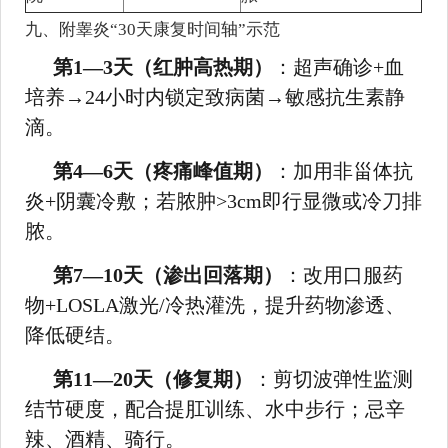
九、附睾炎“30天康复时间轴”示范
第1—3天（红肿高热期）
：超声确诊+血
培养→24小时内锁定致病菌→敏感抗生素静
滴。
第4—6天（疼痛峰值期）
：加用非甾体抗
炎+阴囊冷敷；若脓肿>3cm即行显微或冷刀排
脓。
第7—10天（渗出回落期）
：改用口服药
物+LOSLA激光/冷热灌洗，提升药物渗透、
降低硬结。
第11—20天（修复期）
：剪切波弹性监测
结节硬度，配合提肛训练、水中步行；忌辛
辣、酒精、骑行。