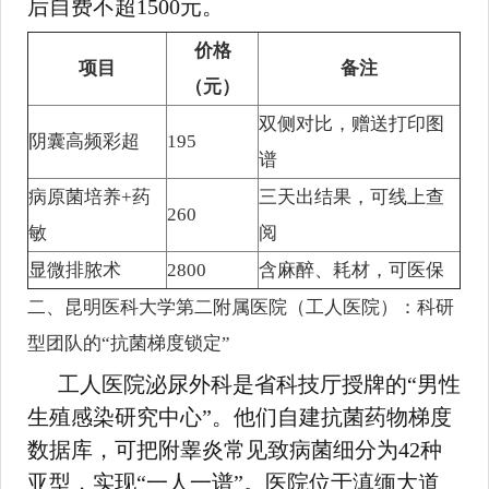
后自费不超1500元。
价格
项目
备注
（元）
双侧对比，赠送打印图
阴囊高频彩超
195
谱
病原菌培养+药
三天出结果，可线上查
260
敏
阅
显微排脓术
2800
含麻醉、耗材，可医保
二、昆明医科大学第二附属医院（工人医院）：科研
型团队的“抗菌梯度锁定”
工人医院泌尿外科是省科技厅授牌的“男性
生殖感染研究中心”。他们自建抗菌药物梯度
数据库，可把附睾炎常见致病菌细分为42种
亚型，实现“一人一谱”。医院位于滇缅大道