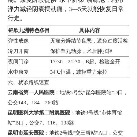
浮力减轻阴囊摆动痛，3—5天就能恢复日常
行走。
锦欣九洲特色条目
具体内容
弹性成像
无痛分辨结节良恶，避免过度活检
冷刀开窗
保护睾丸动脉，术后肿胀轻
夜间门诊
17:30—21:30，B超、检验全开
水中康复
34℃恒温，减轻重力牵拉
六、就诊路线速查
云南省第一人民医院
：地铁5号线“昆华医院站”D口，
公交143、184、260路
昆明医科大学第二附属医院
：地铁3号线“市体育馆
站”B口，公交7、116、138路
昆明市延安医院
：地铁2号线“交三桥站”A口，公交