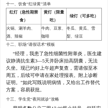
十一、饮食“红绿黄”清单
红灯（急性期禁
黄灯（限量
绿灯（可多吃）
食）
吃）
火锅、涮羊肉、
牛肉、豆浆、
冬瓜、黄瓜、雪
酒、辣椒
咖啡
梨、绿豆
十二、职场“请假话术”模板
“经理，我患了急性细菌性附睾炎，医生建
议静滴抗生素3—5天并卧床抬高阴囊，无法
久坐。现已约好上午超声复查，需请假至本
周五，后续可申请在家处理报表。附上诊断
证明。”如此写既说明病情，又给出工作替代
方案，容易获批。
十三、学生党“夜间就诊”攻略