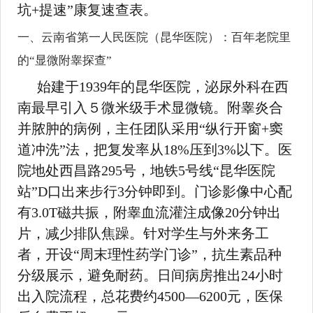
坑+提速”康复速查表。
一、云南省第一人民医院（昆华医院）：百年老院里
的“显微附睾探查”
始建于1939年的昆华医院，泌尿外科在西
南最早引入５微米级手术显微镜。附睾炎合
并脓肿的病例，主任团队采用“纵行开窗+窦
道冲洗”法，把复发率从18%压到3%以下。医
院地处西昌路295号，地铁5号线“昆华医院
站”D口出来步行3分钟即到。门诊影像中心配
有3.0T磁共振，附睾血流灌注成像20分钟出
片，减少排队焦躁。针对学生与外来务工
者，开设“周末理性药学门诊”，抗生素品种
分级展示，避免耐药。日间病房推出24小时
出入院流程，总花费约4500—6200元，医保