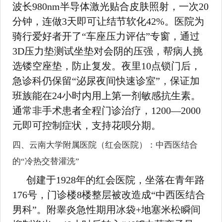
波长980nm半导体激光贴合皮肤照射，一次20
分钟，连做3天即可让结节软化42%。医院为
骑行爱好者开了“车座压力评估”专窗，通过
3D压力垫测试坐垫对会阴的压强，帮病人挑
选镂空座垫，防止复发。夜里10点锁门后，
急诊科仍保留“泌尿夜间快速诊室”，保证加
班族能在24小时内用上第一剂敏感抗生素。
通常非手术患者全程门诊治疗，1200—2000
元即可控制症状，支持花呗分期。
四、云南大学附属医院（红会医院）：中西医结合
的“冷热交替灌洗”
创建于1928年的红会医院，坐落在青年路
176号，门诊楼8楼整层被改造成“中西医结合
男科”。附睾炎急性期用冰袋+地塞米松瞬间