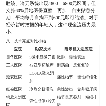
腔镜、冷刀系统出现4800—6800元区间，但
支持60%异地医保直赔，再加上自主贴息分
期，平均每月自掏不到600元即可结清。对于
经济暂时拮据的年轻人，这种现金流压力最
小。
八、技术亮点对比小结
医院
独家技术
附睾相关适应症
昆华医院
5微米显微开窗
脓肿、慢性窦道
工人医院
42亚型药敏库
耐药菌、反复复诊
LOSLA激光消
延安医院
痛性结节、慢性纤维化
肿
红会医院
冷热交替灌洗
急性渗出、合并糖尿病
锦欣九洲医
结节良恶鉴别、精细排
弹性成像+冷刀
院
脓